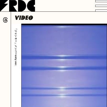
VIDEO
PROFILE
DISCOGRAPHY
GOODS
FAN CLUB
「ジャンキー」メンバーonly ver.
HOME