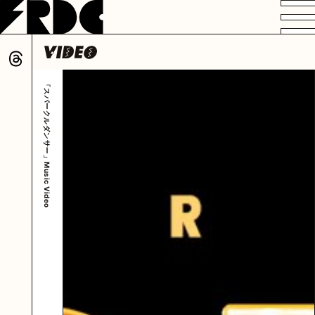
VIDEO
PROFILE
DISCOGRAPHY
GOODS
FAN CLUB
「スパークルダンサー」Music Video
HOME