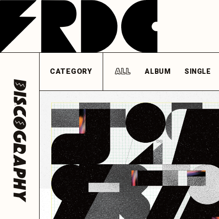
NEWS
LIVE
DISCOGRAP
フレデリック
フレデリック
フレデリック
公式アカウント
公式アカウント
フレデリック
公式ア
@frederitter
@frederigram
@fre
ALL
ALBUM
SINGLE
HOME