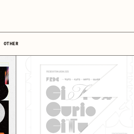
MEDIA
VIDEO
HY
GOODS
FA
 Official
カウント
三原健司
三原健司
三原健司
三原健司
三原康司
三原康司
三原康司
赤頭
赤
赤
deritter
@frederic_tok
@kenditter
@miharakenji
@kenditter
@miharakojimeme
＠mikenji2022
@miharakoji
@miharakojimeme
@akagashirary
@akagashira
@akagashi
OTHER