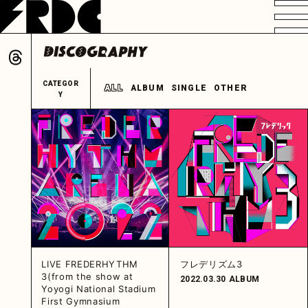
VIDEO
PROFILE
DISCOGRAPHY
GOODS
FAN CLUB
ALL
ALBUM
SINGLE
OTHER
HOME
LIVE FREDERHYTHM
フレデリズム3
3(from the show at
2022.03.30
ALBUM
Yoyogi National Stadium
First Gymnasium