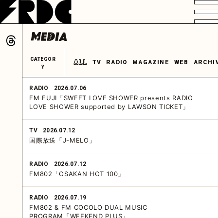
VIDEO
PROFILE
DISCOGRAPHY
GOODS
FAN CLUB
ALL
TV
RADIO
MAGAZINE
WEB
ARCHI
HOME
RADIO
2026.07.06
FM FUJI「SWEET LOVE SHOWER presents RADIO
LOVE SHOWER supported by LAWSON TICKET」
TV
2026.07.12
国際放送「J-MELO」
RADIO
2026.07.12
FM802「OSAKAN HOT 100」
RADIO
2026.07.19
FM802 & FM COCOLO DUAL MUSIC
PROGRAM「WEEKEND PLUS」