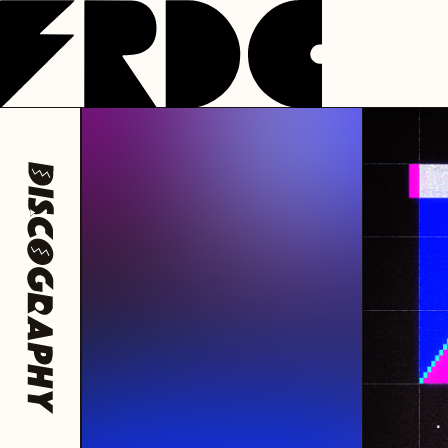
NEWS
LIVE
DISCOGRAP
フレデリック
フレデリック
フレデリック
公式アカウント
公式アカウント
フレデリック
公式ア
@frederitter
@frederigram
@fre
HOME