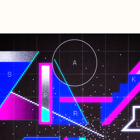
MEDIA
VIDEO
HY
GOODS
FA
 Official
カウント
三原健司
三原健司
三原健司
三原健司
三原康司
三原康司
三原康司
赤頭
赤
赤
deritter
@frederic_tok
@kenditter
@miharakenji
@kenditter
@miharakojimeme
＠mikenji2022
@miharakoji
@miharakojimeme
@akagashirary
@akagashira
@akagashi