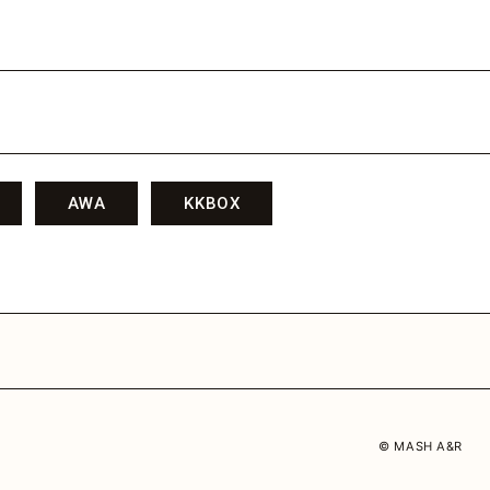
AWA
KKBOX
© MASH A&R