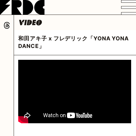
VIDEO
PROFILE
DISCOGRAPHY
GOODS
FAN CLUB
和田アキ子 x フレデリック「YONA YONA
HOME
DANCE」