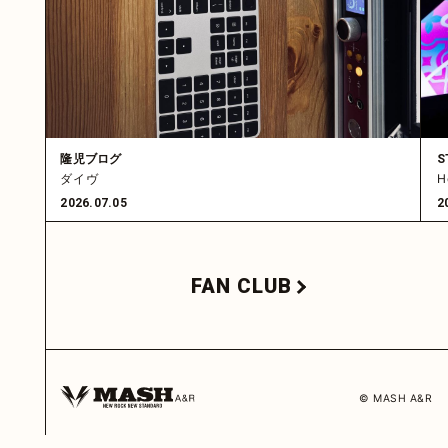
隆児ブログ
S
ダイヴ
H
2026.07.05
2
FAN CLUB
© MASH A&R