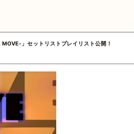
MEDIA
VIDEO
HY
GOODS
FA
 Official
カウント
三原健司
三原健司
三原健司
三原健司
三原康司
三原康司
三原康司
赤頭
赤
赤
AKE A MOVE-」セットリストプレイリスト公開！
deritter
@frederic_tok
@kenditter
@miharakenji
@kenditter
@miharakojimeme
＠mikenji2022
@miharakoji
@miharakojimeme
@akagashirary
@akagashira
@akagashi