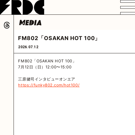
VIDEO
PROFILE
DISCOGRAPHY
GOODS
FAN CLUB
FM802「OSAKAN HOT 100」
HOME
2026.07.12
FM802「OSAKAN HOT 100」
7月12日（日）12:00〜15:00
三原健司インタビューオンエア
https://funky802.com/hot100/