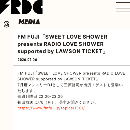
VIDEO
PROFILE
DISCOGRAPHY
GOODS
FAN CLUB
FM FUJI「SWEET LOVE SHOWER
HOME
presents RADIO LOVE SHOWER
supported by LAWSON TICKET」
2026.07.06
FM FUJI「SWEET LOVE SHOWER presents RADIO LOVE
SHOWER supported by LAWSON TICKET」
7月度マンスリーDJとして三原健司が出演！ゲストも登場い
たします。
毎週月曜日 22:00-23:00
初回放送は7/6（月）、是非お聞きください。
https://www.fmfuji.jp/topics/1501/