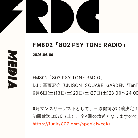
NEWS
LIVE
DISCOGRAP
フレデリック
フレデリック
フレデリック
公式アカウント
公式アカウント
フレデリック
公式ア
FM802「802 PSY TONE RADIO」
@frederitter
@frederigram
@fre
HOME
2026.06.06
FM802「802 PSY TONE RADIO」
DJ：斎藤宏介 (UNISON SQUARE GARDEN /TenT
6月6日(土)13日(土)20日(土)27日(土)23:00〜24:0
6月マンスリーゲストとして、三原健司が出演決定
初回放送は6/6（土）、全4回の放送となりますの
https://funky802.com/specialweek/