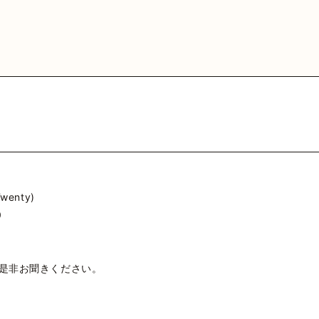
MEDIA
VIDEO
HY
GOODS
FA
 Official
カウント
三原健司
三原健司
三原健司
三原健司
三原康司
三原康司
三原康司
赤頭
赤
赤
deritter
@frederic_tok
@kenditter
@miharakenji
@kenditter
@miharakojimeme
＠mikenji2022
@miharakoji
@miharakojimeme
@akagashirary
@akagashira
@akagashi
wenty)
0
！
で是非お聞きください。