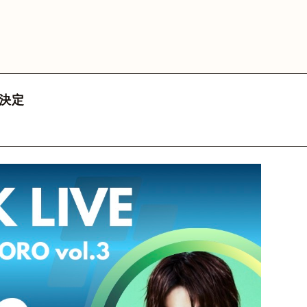
MEDIA
VIDEO
HY
GOODS
FA
 Official
カウント
三原健司
三原健司
三原健司
三原健司
三原康司
三原康司
三原康司
赤頭
赤
赤
決定
deritter
@frederic_tok
@kenditter
@miharakenji
@kenditter
@miharakojimeme
＠mikenji2022
@miharakoji
@miharakojimeme
@akagashirary
@akagashira
@akagashi