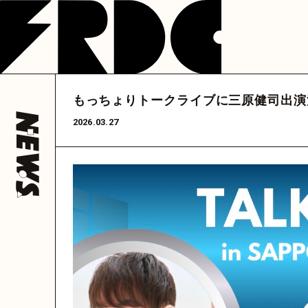
NEWS
LIVE
DISCOGRAP
フレデリック
フレデリック
フレデリック
公式アカウント
公式アカウント
フレデリック
公式ア
もっちょりトークライブに三原健司出演
@frederitter
@frederigram
@fre
HOME
2026.03.27