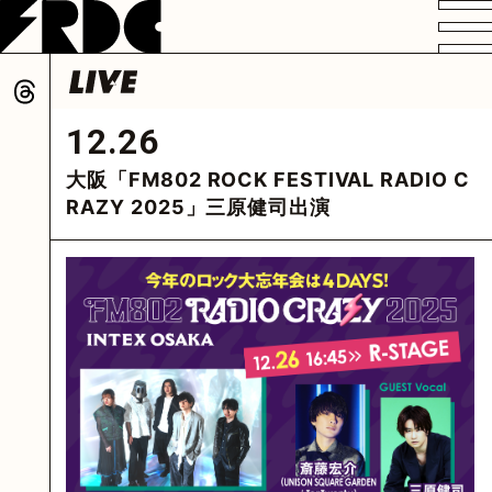
VIDEO
PROFILE
DISCOGRAPHY
GOODS
FAN CLUB
12.26
HOME
大阪「FM802 ROCK FESTIVAL RADIO C
RAZY 2025」三原健司出演