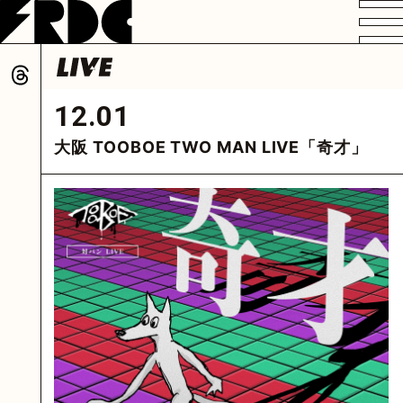
VIDEO
PROFILE
DISCOGRAPHY
GOODS
FAN CLUB
12.01
HOME
大阪 TOOBOE TWO MAN LIVE「奇才」