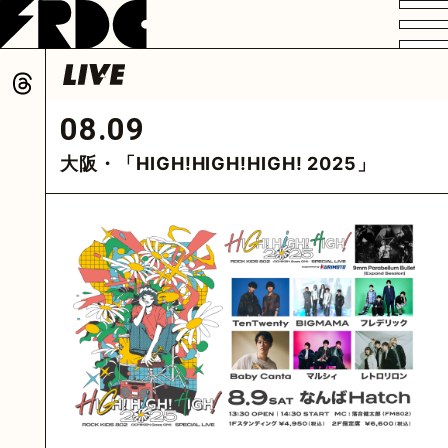
VIDEO
PROFILE
DISCOGRAPHY
GOODS
FAN CLUB
08.09
HOME
大阪・「HIGH!HIGH!HIGH! 2025」