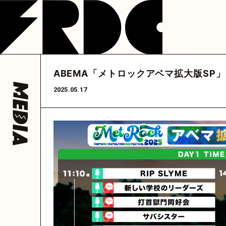
NEWS
LIVE
DISCOGRAP
フレデリック
フレデリック
フレデリック
公式アカウント
公式アカウント
フレデリック
公式ア
ABEMA「メトロックアベマ拡大版SP」
@frederitter
@frederigram
@fre
HOME
2025.05.17