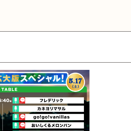
MEDIA
VIDEO
HY
GOODS
FA
 Official
カウント
三原健司
三原健司
三原健司
三原健司
三原康司
三原康司
三原康司
赤頭
赤
赤
deritter
@frederic_tok
@kenditter
@miharakenji
@kenditter
@miharakojimeme
＠mikenji2022
@miharakoji
@miharakojimeme
@akagashirary
@akagashira
@akagashi