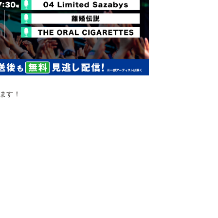
れます！
~