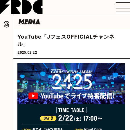
VIDEO
PROFILE
DISCOGRAPHY
GOODS
FAN CLUB
YouTube「JフェスOFFICIALチャンネ
HOME
ル」
2025.02.22