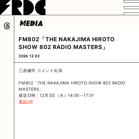
VIDEO
PROFILE
DISCOGRAPHY
GOODS
FAN CLUB
FM802「THE NAKAJIMA HIROTO
HOME
SHOW 802 RADIO MASTERS」
2024.12.03
三原健司 コメント出演
FM802「THE NAKAJIMA HIROTO SHOW 802 RADIO
MASTERS」
放送日時：12月3日（火）14:00～17:51
番組HP