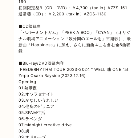
160
初回限定盤B（CD＋DVD）: ￥4,700（tax in）AZZS-161
通常盤（CD）: ￥2,200（tax in）AZCS-1130
■CD収録曲
「ペパーミントガム」「PEEK A BOO」「CYAN」（オリジ
ナル劇場アニメーション『数分間のエールを』主題歌）、最
新曲「Happiness」に加え、さらに新曲４曲を含む全8曲収
録
■Blu-ray/DVD収録内容
FREDERHYTHM TOUR 2023-2024 " WELL 噛 ONE “at
Zepp Osaka Bayside(2023.12.16)
Opening
01.熱帯夜
02.オワラセナイト
03.かなしいうれしい
04.他所のピラニア
05.SPAM生活
06.ラベンダ
07.midnight creative drive
08.虜
09.オドループ