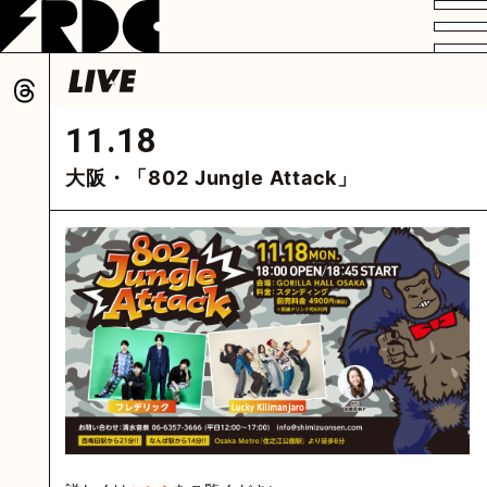
VIDEO
PROFILE
DISCOGRAPHY
GOODS
FAN CLUB
11.18
HOME
大阪・「802 Jungle Attack」