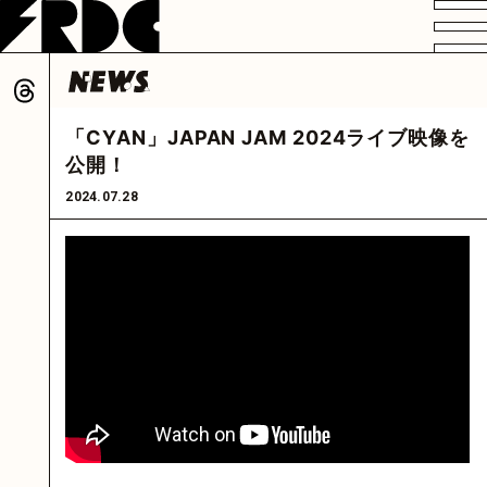
VIDEO
PROFILE
DISCOGRAPHY
GOODS
FAN CLUB
「CYAN」JAPAN JAM 2024ライブ映像を
HOME
公開！
2024.07.28