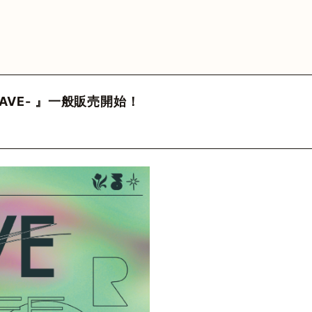
MEDIA
VIDEO
HY
GOODS
FA
 Official
カウント
三原健司
三原健司
三原健司
三原健司
三原康司
三原康司
三原康司
赤頭
赤
赤
WAVE- 』一般販売開始！
deritter
@frederic_tok
@kenditter
@miharakenji
@kenditter
@miharakojimeme
＠mikenji2022
@miharakoji
@miharakojimeme
@akagashirary
@akagashira
@akagashi