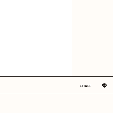
SHARE
© MASH A&R