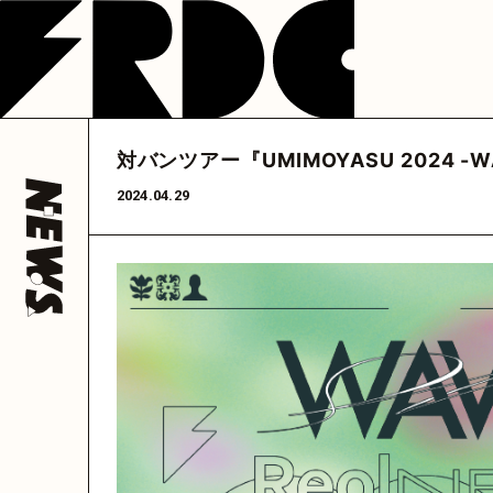
NEWS
LIVE
DISCOGRAP
フレデリック
フレデリック
フレデリック
公式アカウント
公式アカウント
フレデリック
公式ア
対バンツアー『UMIMOYASU 2024 -
@frederitter
@frederigram
@fre
HOME
2024.04.29