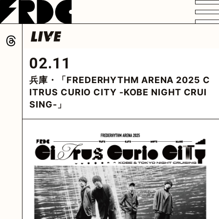
VIDEO
PROFILE
DISCOGRAPHY
GOODS
FAN CLUB
02.11
HOME
兵庫・「FREDERHYTHM ARENA 2025 C
ITRUS CURIO CITY -KOBE NIGHT CRUI
SING-」