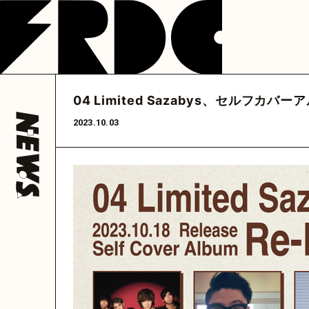
NEWS
LIVE
DISCOGRAP
フレデリック
フレデリック
フレデリック
公式アカウント
公式アカウント
フレデリック
公式ア
04 Limited Sazabys、セルフカ
@frederitter
@frederigram
@fre
HOME
2023.10.03