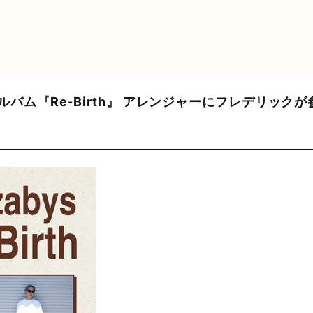
MEDIA
VIDEO
HY
GOODS
FA
 Official
カウント
三原健司
三原健司
三原健司
三原健司
三原康司
三原康司
三原康司
赤頭
赤
赤
バーアルバム『Re-Birth』 アレンジャーにフレデリック
deritter
@frederic_tok
@kenditter
@miharakenji
@kenditter
@miharakojimeme
＠mikenji2022
@miharakoji
@miharakojimeme
@akagashirary
@akagashira
@akagashi