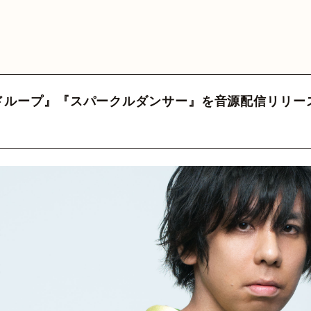
MEDIA
VIDEO
HY
GOODS
FA
 Official
カウント
三原健司
三原健司
三原健司
三原健司
三原康司
三原康司
三原康司
赤頭
赤
赤
た 『オドループ』『スパークルダンサー』を音源配信リリー
deritter
@frederic_tok
@kenditter
@miharakenji
@kenditter
@miharakojimeme
＠mikenji2022
@miharakoji
@miharakojimeme
@akagashirary
@akagashira
@akagashi