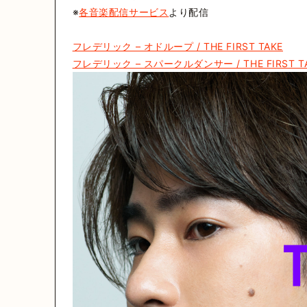
※
各音楽配信サービス
より配信
フレデリック – オドループ / THE FIRST TAKE
フレデリック – スパークルダンサー / THE FIRST T