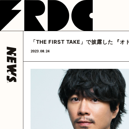
NEWS
LIVE
DISCOGRAP
フレデリック
フレデリック
フレデリック
公式アカウント
公式アカウント
フレデリック
公式ア
「THE FIRST TAKE」で披露し
@frederitter
@frederigram
@fre
HOME
2023.08.24