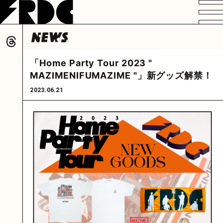
VIDEO
PROFILE
DISCOGRAPHY
GOODS
FAN CLUB
「Home Party Tour 2023 "
HOME
MAZIMENIFUMAZIME "」新グッズ解禁！
2023.06.21