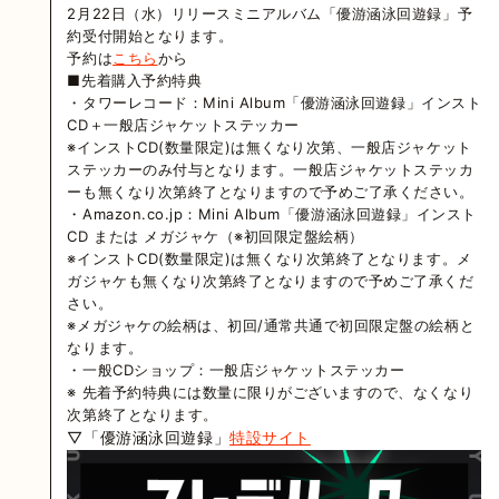
2月22日（水）リリースミニアルバム「優游涵泳回遊録」予
約受付開始となります。
予約は
こちら
から
■先着購入予約特典
・タワーレコード：Mini Album「優游涵泳回遊録」インスト
CD＋一般店ジャケットステッカー
※インストCD(数量限定)は無くなり次第、一般店ジャケット
ステッカーのみ付与となります。一般店ジャケットステッカ
ーも無くなり次第終了となりますので予めご了承ください。
・Amazon.co.jp：Mini Album「優游涵泳回遊録」インスト
CD または メガジャケ（※初回限定盤絵柄）
※インストCD(数量限定)は無くなり次第終了となります。メ
ガジャケも無くなり次第終了となりますので予めご了承くだ
さい。
※メガジャケの絵柄は、初回/通常共通で初回限定盤の絵柄と
なります。
・一般CDショップ：一般店ジャケットステッカー
※ 先着予約特典には数量に限りがございますので、なくなり
次第終了となります。
▽
「優游涵泳回遊録」
特設サイト