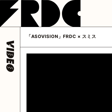
NEWS
LIVE
DISCOGRAP
フレデリック
フレデリック
フレデリック
公式アカウント
公式アカウント
フレデリック
公式ア
「ASOVISION」FRDC × スミス
@frederitter
@frederigram
@fre
HOME