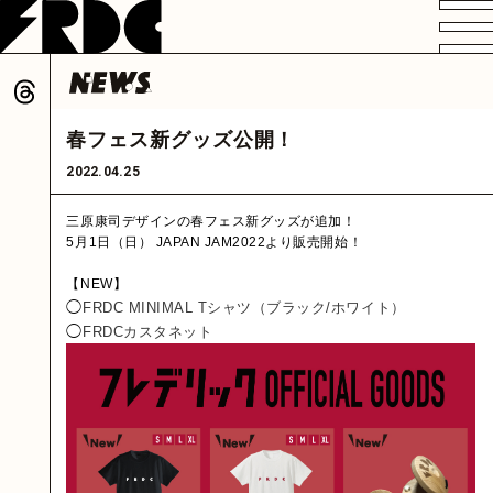
VIDEO
PROFILE
DISCOGRAPHY
GOODS
FAN CLUB
春フェス新グッズ公開！
HOME
2022.04.25
三原康司デザインの春フェス新グッズが追加！
5月1日（日） JAPAN JAM2022より販売開始！
【NEW】
◯
FRDC MINIMAL Tシャツ（ブラック/ホワイト）
◯
FRDCカスタネット