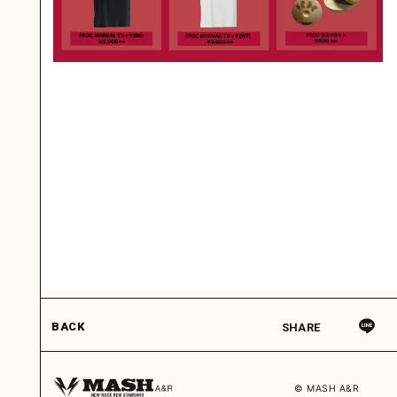
BACK
SHARE
© MASH A&R