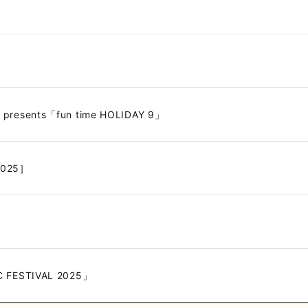
resents「fun time HOLIDAY 9」
2025］
」
 FESTIVAL 2025」