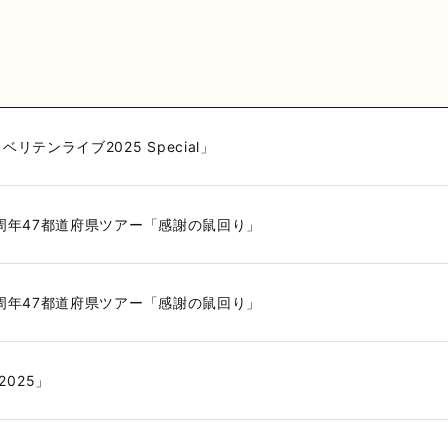
MEDIA
VIDEO
HY
GOODS
FA
 Official
カウント
三原健司
三原健司
三原健司
三原健司
三原康司
三原康司
三原康司
赤頭
赤
赤
deritter
@frederic_tok
@kenditter
@miharakenji
@kenditter
@miharakojimeme
＠mikenji2022
@miharakoji
@miharakojimeme
@akagashirary
@akagashira
@akagashi
RY ベリテンライブ2025 Special」
周年47都道府県ツアー「感謝の鼠回り」
周年47都道府県ツアー「感謝の鼠回り」
 2025」