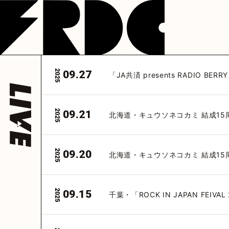
NEWS
LIVE
DISCOGRAP
フレデリック
フレデリック
フレデリック
公式アカウント
公式アカウント
フレデリック
公式ア
2025
09.27
@frederitter
@frederigram
@fre
「JA共済 presents RADIO BER
HOME
2025
09.21
北海道・キュウソネコカミ 結成15
2025
09.20
北海道・キュウソネコカミ 結成15
2025
09.15
千葉・「ROCK IN JAPAN FEIVAL