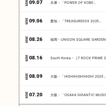
2025
09.07
兵庫・「POWER OF KOBE」
2025
09.06
愛知・「TREASURE05X 2025」
2025
08.26
福岡・UNISON SQUARE GARDEN p
2025
08.16
South Korea・［7 ROCK PRIME 
2025
08.09
大阪・「HIGH!HIGH!HIGH! 2025
2025
07.20
大阪・「OSAKA GIGANTIC MUSIC