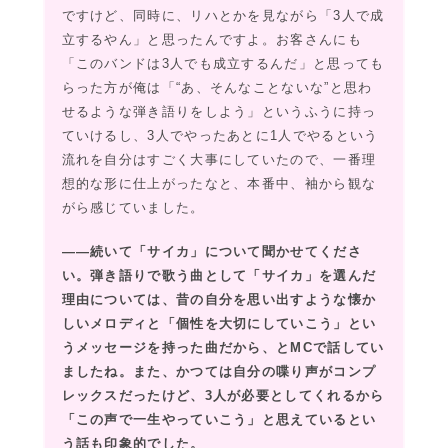
ですけど、同時に、リハとかを見ながら「3人で成
立するやん」と思ったんですよ。お客さんにも
「このバンドは3人でも成立するんだ」と思っても
らった方が俺は「“あ、そんなことないな”と思わ
せるような弾き語りをしよう」というふうに持っ
ていけるし、3人でやったあとに1人でやるという
流れを自分はすごく大事にしていたので、一番理
想的な形に仕上がったなと、本番中、袖から観な
がら感じていました。
――続いて「サイカ」について聞かせてくださ
い。弾き語りで歌う曲として「サイカ」を選んだ
理由については、昔の自分を思い出すような懐か
しいメロディと「個性を大切にしていこう」とい
うメッセージを持った曲だから、とMCで話してい
ましたね。また、かつては自分の喋り声がコンプ
レックスだったけど、3人が必要としてくれるから
「この声で一生やっていこう」と思えているとい
う話も印象的でした。