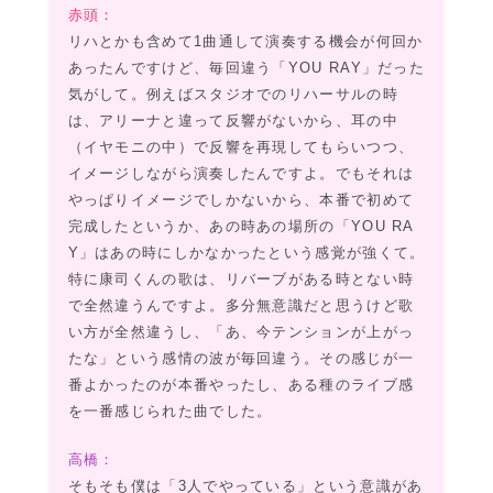
赤頭：
リハとかも含めて1曲通して演奏する機会が何回か
あったんですけど、毎回違う「YOU RAY」だった
気がして。例えばスタジオでのリハーサルの時
は、アリーナと違って反響がないから、耳の中
（イヤモニの中）で反響を再現してもらいつつ、
イメージしながら演奏したんですよ。でもそれは
やっぱりイメージでしかないから、本番で初めて
完成したというか、あの時あの場所の「YOU RA
Y」はあの時にしかなかったという感覚が強くて。
特に康司くんの歌は、リバーブがある時とない時
で全然違うんですよ。多分無意識だと思うけど歌
い方が全然違うし、「あ、今テンションが上がっ
たな」という感情の波が毎回違う。その感じが一
番よかったのが本番やったし、ある種のライブ感
を一番感じられた曲でした。
高橋：
そもそも僕は「3人でやっている」という意識があ