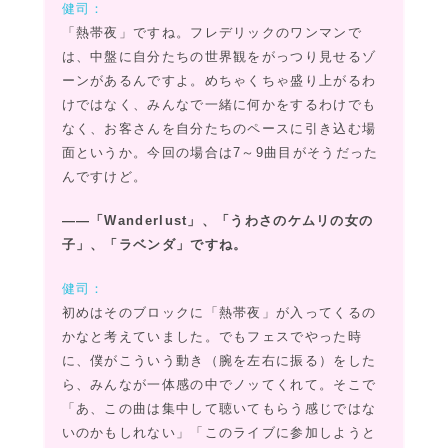
健司：
「熱帯夜」ですね。フレデリックのワンマンで
は、中盤に自分たちの世界観をがっつり見せるゾ
ーンがあるんですよ。めちゃくちゃ盛り上がるわ
けではなく、みんなで一緒に何かをするわけでも
なく、お客さんを自分たちのペースに引き込む場
面というか。今回の場合は7～9曲目がそうだった
んですけど。
――「Wanderlust」、「うわさのケムリの女の
子」、「ラベンダ」ですね。
健司：
初めはそのブロックに「熱帯夜」が入ってくるの
かなと考えていました。でもフェスでやった時
に、僕がこういう動き（腕を左右に振る）をした
ら、みんなが一体感の中でノッてくれて。そこで
「あ、この曲は集中して聴いてもらう感じではな
いのかもしれない」「このライブに参加しようと